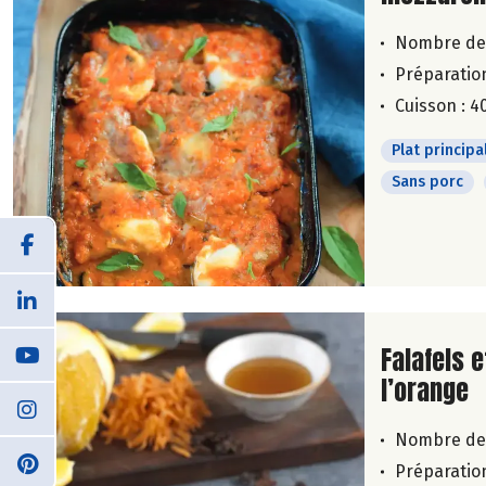
Nombre de
Préparation
Cuisson : 4
Plat principa
Sans porc
Lire la su
Falafels e
l’orange
Nombre de
Préparation