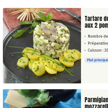
Lire la su
Tartare d
aux 2 po
Nombre de
Préparation
Cuisson : 2
Plat principa
Lire la su
Parmigian
mozzarel