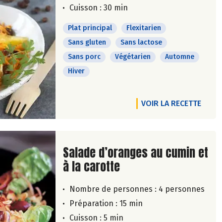
Cuisson : 30 min
Plat principal
Flexitarien
Sans gluten
Sans lactose
Sans porc
Végétarien
Automne
Hiver
VOIR LA RECETTE
Lire la suite de la recette
Salade d’oranges au cumin et
à la carotte
Nombre de personnes :
4 personnes
Préparation : 15 min
Cuisson : 5 min