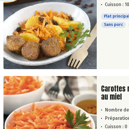
Cuisson : 1
Plat principa
Sans porc
Lire la su
Carottes 
au miel
Nombre de
Préparation
Cuisson : 0