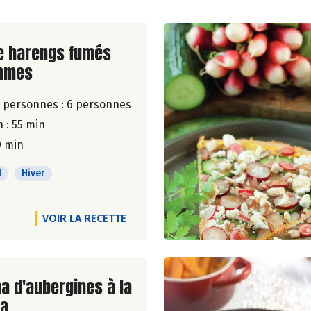
ite de la recette
e harengs fumés
mmes
 personnes :
6 personnes
 : 55 min
0 min
l
Hiver
VOIR LA RECETTE
ite de la recette
a d'aubergines à la
la