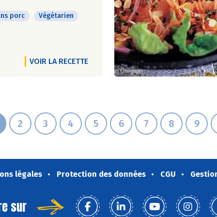
ns porc
Végétarien
VOIR LA RECETTE
2
3
4
5
6
7
8
9
ons légales
Protection des données
CGU
Gestio
re sur