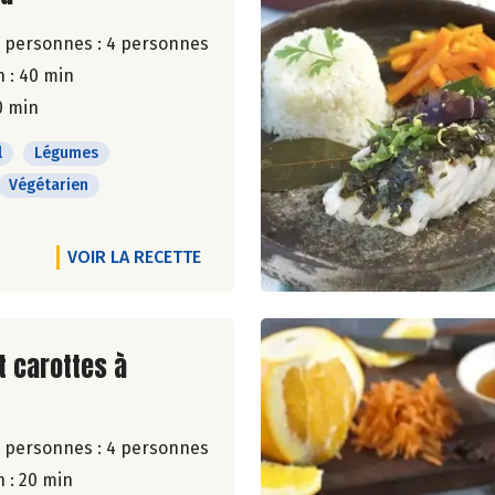
 personnes :
4 personnes
 : 40 min
0 min
l
Légumes
Végétarien
VOIR LA RECETTE
ite de la recette
t carottes à
 personnes :
4 personnes
 : 20 min