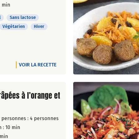
0 min
l
Sans lactose
Végétarien
Hiver
VOIR LA RECETTE
ite de la recette
râpées à l’orange et
 personnes :
4 personnes
 : 10 min
 min