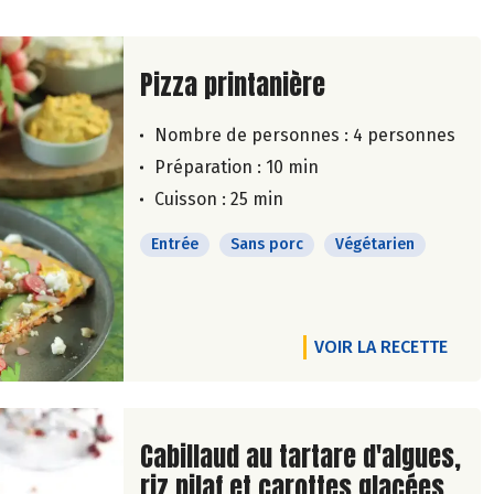
Lire la suite de la recette
Pizza printanière
Nombre de personnes :
4 personnes
Préparation : 10 min
Cuisson : 25 min
Entrée
Sans porc
Végétarien
VOIR LA RECETTE
Lire la suite de la recette
Cabillaud au tartare d'algues,
riz pilaf et carottes glacées