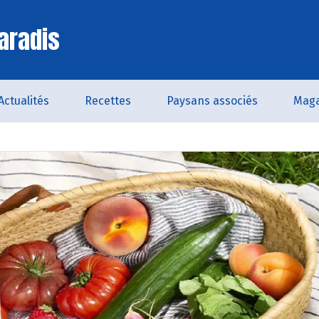
aradis
Actualités
Recettes
Paysans associés
Maga