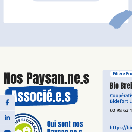
Nos Paysan.ne.s
Filière Fr
Découvr
Bio Bre
Associé.e.s
Coopérati
Bidefort 
02 98 63 
Qui sont nos
https://bi