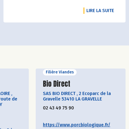
Pascale Solana.
RTICLE BIENVENUE AUX FRUITS ET LÉGUMES D'AUTOMNE : POIR
DE L'A
LIRE LA SUITE
Filière Viandes
cteur
Découvrir le producteur
Bio Direct
LOIRE
,
SAS BIO DIRECT
,
2 Ecoparc de la
route de
Gravelle 53410 LA GRAVELLE
Y
02 43 49 75 90
https://www.porcbiologique.fr/