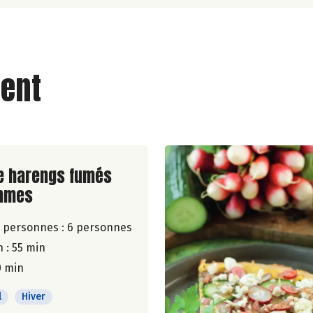
ent
ite de la recette
e harengs fumés
mmes
 personnes :
6 personnes
 : 55 min
0 min
l
Hiver