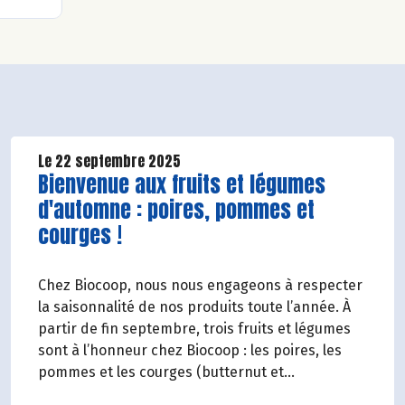
Le 22 septembre 2025
Lire la suite de l'article
Bienvenue aux fruits et légumes
d'automne : poires, pommes et
courges !
Chez Biocoop, nous nous engageons à respecter
la saisonnalité de nos produits toute l’année. À
partir de fin septembre, trois fruits et légumes
sont à l’honneur chez Biocoop : les poires, les
pommes et les courges (butternut et
potimarron). Retrouvez tous nos engagements