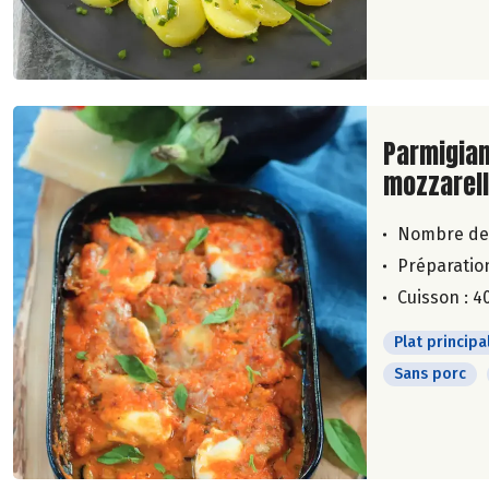
Lire la su
Parmigian
mozzarel
Nombre de
Préparation
Cuisson : 4
Plat principa
Sans porc