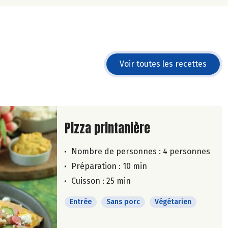
Voir toutes les recettes
Lire la suite de la recette
Pizza printanière
Nombre de personnes :
4 personnes
Préparation : 10 min
Cuisson : 25 min
Entrée
Sans porc
Végétarien