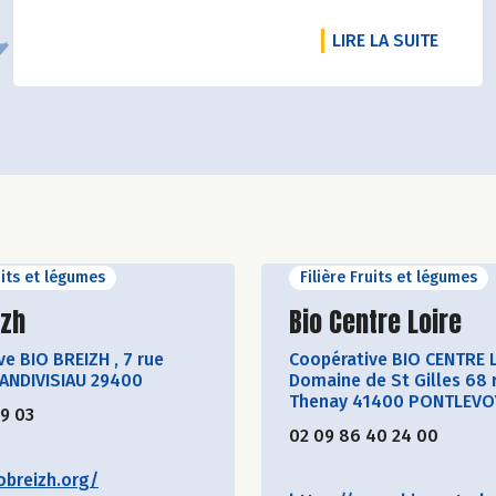
sur notre site.
DE L'A
LIRE LA SUITE
uits et légumes
Filière Fruits et légumes
ir le producteur
Découvrir le produ
izh
Bio Centre Loire
ve BIO BREIZH
,
7 rue
Coopérative BIO CENTRE 
LANDIVISIAU 29400
Domaine de St Gilles 68 
Thenay 41400 PONTLEVO
19 03
02 09 86 40 24 00
obreizh.org/