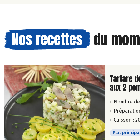
Nos recettes
du mom
Lire la su
Tartare d
aux 2 po
Nombre de
Préparation
Cuisson : 2
Plat principa