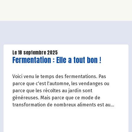
Le 18 septembre 2025
Lire la suite de l'article
Fermentation : Elle a tout bon !
Voici venu le temps des fermentations. Pas
parce que c'est l'automne, les vendanges ou
parce que les récoltes au jardin sont
généreuses. Mais parce que ce mode de
transformation de nombreux aliments est au
(bon) goût du jour. Un peu partout, on s'entraîne
à domestiquer le microbe*. Et l'on prend plaisir à
en manger !