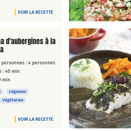
VOIR LA RECETTE
ite de la recette
a d'aubergines à la
la
 personnes :
4 personnes
 : 40 min
0 min
l
Légumes
Végétarien
VOIR LA RECETTE