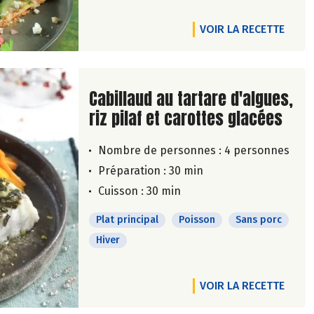
VOIR LA RECETTE
Lire la suite de la recette
Cabillaud au tartare d'algues,
riz pilaf et carottes glacées
Nombre de personnes :
4 personnes
Préparation : 30 min
Cuisson : 30 min
Plat principal
Poisson
Sans porc
Hiver
VOIR LA RECETTE