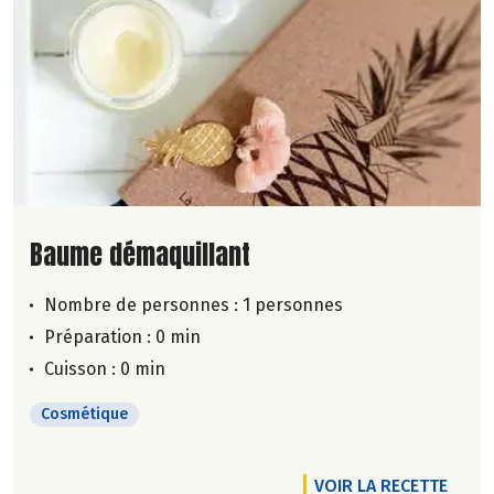
Lire la suite de la recette
Baume démaquillant
Nombre de personnes :
1 personnes
Préparation : 0 min
Cuisson : 0 min
Cosmétique
VOIR LA RECETTE