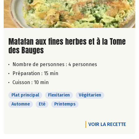
Lire la suite de la recette
Matafan aux fines herbes et à la Tome
des Bauges
Nombre de personnes :
4 personnes
Préparation : 15 min
Cuisson : 10 min
Plat principal
Flexitarien
Végétarien
Automne
Eté
Printemps
VOIR LA RECETTE