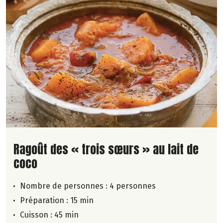
Lire la suite de la recette
Ragoût des « trois sœurs » au lait de
coco
Nombre de personnes :
4 personnes
Préparation : 15 min
Cuisson : 45 min