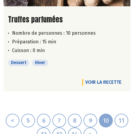
Lire la suite de la recette
Truffes parfumées
Nombre de personnes :
10 personnes
Préparation : 15 min
Cuisson : 0 min
Dessert
Hiver
VOIR LA RECETTE
<
5
6
7
8
9
10
11