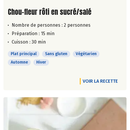
Lire la suite de la recette
Chou-fleur rôti en sucré/salé
Nombre de personnes :
2 personnes
Préparation : 15 min
Cuisson : 30 min
Plat principal
Sans gluten
Végétarien
Automne
Hiver
VOIR LA RECETTE