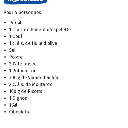
Pour 4 personnes
Persil
1 c. à c de Piment d'espelette
1 Oeuf
1 c. à s. de Huile d'olive
Sel
Poivre
2 Pâte brisée
1 Potimarron
300 g de Viande hachée
2 c. à s. de Moutarde
100 g de Ricotta
1 Oignon
1 Ail
Ciboulette