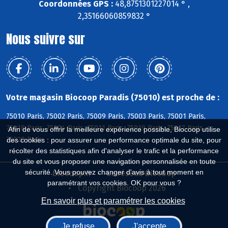
Coordonnées GPS :
48,8751301227014 ° ,
2,35166060859832 °
Nous suivre sur
Votre magasin Biocoop Paradis (75010) est proche de :
75010 Paris, 75002 Paris, 75009 Paris, 75003 Paris, 75001 Paris,
75018 Paris, 75004 Paris, 75011 Paris, 75019 Paris, 75017 Paris,
Afin de vous offrir la meilleure expérience possible, Biocoop utilise
75020 Paris
des cookies : pour assurer une performance optimale du site, pour
récolter des statistiques afin d'analyser le trafic et la performance
du site et vous proposer une navigation personnalisée en toute
sécurité. Vous pouvez changer d'avis à tout moment en
Biocoop.fr
Le réseau Biocoop
paramétrant vos cookies. OK pour vous ?
Copyright Biocoop 2026
En savoir plus et paramétrer les cookies
Je refuse
J'accepte