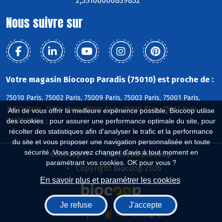
2,35166060859832 °
Nous suivre sur
Votre magasin Biocoop Paradis (75010) est proche de :
75010 Paris, 75002 Paris, 75009 Paris, 75003 Paris, 75001 Paris,
75018 Paris, 75004 Paris, 75011 Paris, 75019 Paris, 75017 Paris,
Afin de vous offrir la meilleure expérience possible, Biocoop utilise
75020 Paris
des cookies : pour assurer une performance optimale du site, pour
récolter des statistiques afin d'analyser le trafic et la performance
du site et vous proposer une navigation personnalisée en toute
sécurité. Vous pouvez changer d'avis à tout moment en
Biocoop.fr
Le réseau Biocoop
paramétrant vos cookies. OK pour vous ?
Copyright Biocoop 2026
En savoir plus et paramétrer les cookies
Je refuse
J'accepte
Réalisé par