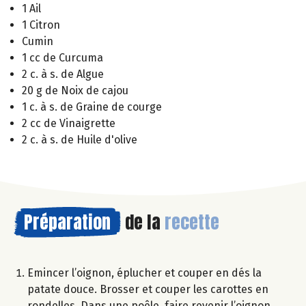
1 Ail
1 Citron
Cumin
1 cc de Curcuma
2 c. à s. de Algue
20 g de Noix de cajou
1 c. à s. de Graine de courge
2 cc de Vinaigrette
2 c. à s. de Huile d'olive
Préparation
de la
recette
Emincer l’oignon, éplucher et couper en dés la
patate douce. Brosser et couper les carottes en
rondelles. Dans une poêle, faire revenir l’oignon