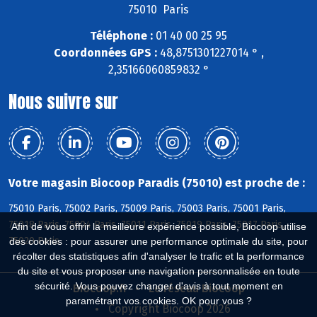
75010 Paris
Téléphone :
01 40 00 25 95
Coordonnées GPS :
48,8751301227014 ° ,
2,35166060859832 °
Nous suivre sur
Votre magasin Biocoop Paradis (75010) est proche de :
75010 Paris, 75002 Paris, 75009 Paris, 75003 Paris, 75001 Paris,
75018 Paris, 75004 Paris, 75011 Paris, 75019 Paris, 75017 Paris,
Afin de vous offrir la meilleure expérience possible, Biocoop utilise
75020 Paris
des cookies : pour assurer une performance optimale du site, pour
récolter des statistiques afin d'analyser le trafic et la performance
du site et vous proposer une navigation personnalisée en toute
sécurité. Vous pouvez changer d'avis à tout moment en
Biocoop.fr
Le réseau Biocoop
paramétrant vos cookies. OK pour vous ?
Copyright Biocoop 2026