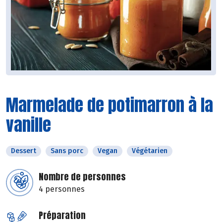
Marmelade de potimarron à la
vanille
Dessert
Sans porc
Vegan
Végétarien
Nombre de personnes
4 personnes
Préparation