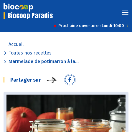
Biocoop Paradis
Prochaine ouverture : Lundi 10:00
Accueil
Toutes nos recettes
Marmelade de potimarron à la...
Partager sur