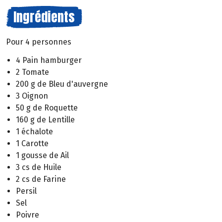
Ingrédients
Pour 4 personnes
4 Pain hamburger
2 Tomate
200 g de Bleu d'auvergne
3 Oignon
50 g de Roquette
160 g de Lentille
1 échalote
1 Carotte
1 gousse de Ail
3 cs de Huile
2 cs de Farine
Persil
Sel
Poivre