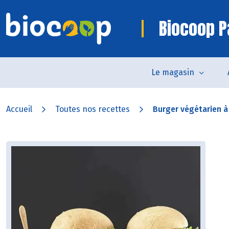
Biocoop P
Le magasin
Accueil
Toutes nos recettes
Burger végétarien à l