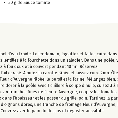
50 g de Sauce tomate
un bol d’eau froide. Le lendemain, égouttez et faites cuire dan
s lentilles à la fourchette dans un saladier. Dans une poêle, v
sez à feu doux et à couvert pendant 10mn. Réservez.
’ail écrasé. Ajoutez la carotte râpée et laissez cuire 2mn. Ôte
leur d’Auvergne râpée, le persil et la farine. Mélangez bien, 
re dorer à la poêle avec 1 cuillère à soupe d’huile, cuisez 3 
pez 4 tranches fines de Fleur d’Auvergne, coupez les tomates 
x dans l’épaisseur et les passer au grille-pain. Tartinez la p
 d’oignons dorés, une tranche de fromage Fleur d’Auvergne, la
 Couvrez avec le pain du dessus et déguster aussitôt !