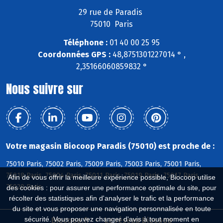
29 rue de Paradis
75010 Paris
Téléphone :
01 40 00 25 95
Coordonnées GPS :
48,8751301227014 ° ,
2,35166060859832 °
Nous suivre sur
Votre magasin Biocoop Paradis (75010) est proche de :
75010 Paris, 75002 Paris, 75009 Paris, 75003 Paris, 75001 Paris,
75018 Paris, 75004 Paris, 75011 Paris, 75019 Paris, 75017 Paris,
Afin de vous offrir la meilleure expérience possible, Biocoop utilise
75020 Paris
des cookies : pour assurer une performance optimale du site, pour
récolter des statistiques afin d'analyser le trafic et la performance
du site et vous proposer une navigation personnalisée en toute
sécurité. Vous pouvez changer d'avis à tout moment en
Biocoop.fr
Le réseau Biocoop