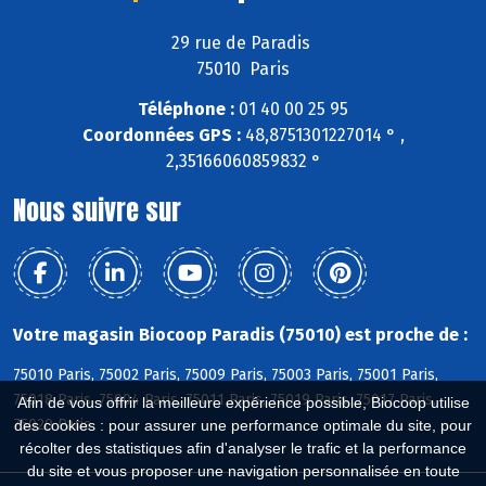
29 rue de Paradis
75010 Paris
Téléphone :
01 40 00 25 95
Coordonnées GPS :
48,8751301227014 ° ,
2,35166060859832 °
Nous suivre sur
Votre magasin Biocoop Paradis (75010) est proche de :
75010 Paris, 75002 Paris, 75009 Paris, 75003 Paris, 75001 Paris,
75018 Paris, 75004 Paris, 75011 Paris, 75019 Paris, 75017 Paris,
Afin de vous offrir la meilleure expérience possible, Biocoop utilise
75020 Paris
des cookies : pour assurer une performance optimale du site, pour
récolter des statistiques afin d'analyser le trafic et la performance
du site et vous proposer une navigation personnalisée en toute