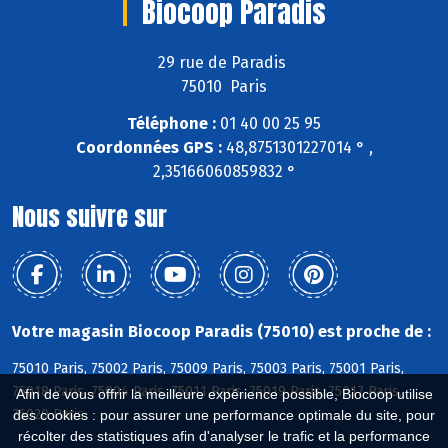
Biocoop Paradis
29 rue de Paradis
75010 Paris
Téléphone :
01 40 00 25 95
Coordonnées GPS :
48,8751301227014 ° ,
2,35166060859832 °
Nous suivre sur
Votre magasin Biocoop Paradis (75010) est proche de :
75010 Paris, 75002 Paris, 75009 Paris, 75003 Paris, 75001 Paris,
75018 Paris, 75004 Paris, 75011 Paris, 75019 Paris, 75017 Paris,
Afin de vous offrir la meilleure expérience possible, Biocoop utilise
75020 Paris
des cookies : pour assurer une performance optimale du site, pour
récolter des statistiques afin d'analyser le trafic et la performance