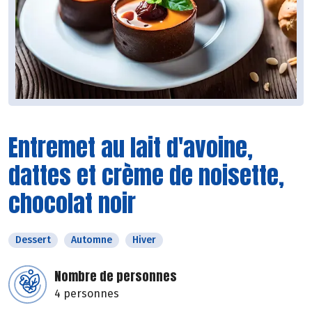
Entremet au lait d'avoine,
dattes et crème de noisette,
chocolat noir
Dessert
Automne
Hiver
Nombre de personnes
4 personnes