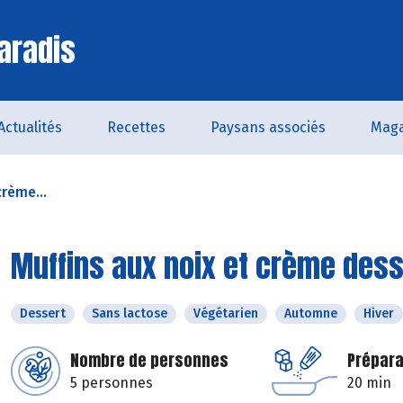
aradis
Actualités
Recettes
Paysans associés
Maga
crème...
Muffins aux noix et crème dess
Dessert
Sans lactose
Végétarien
Automne
Hiver
Nombre de personnes
Prépara
5 personnes
20 min