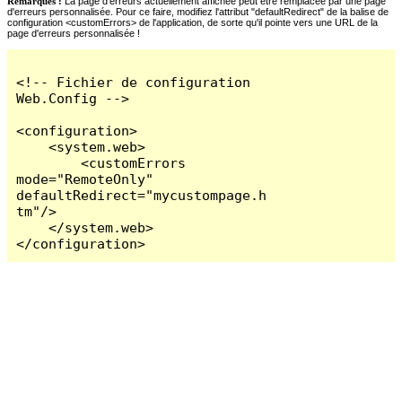
Remarques :
La page d'erreurs actuellement affichée peut être remplacée par une page
d'erreurs personnalisée. Pour ce faire, modifiez l'attribut "defaultRedirect" de la balise de
configuration <customErrors> de l'application, de sorte qu'il pointe vers une URL de la
page d'erreurs personnalisée !
<!-- Fichier de configuration 
Web.Config -->

<configuration>

    <system.web>

        <customErrors 
mode="RemoteOnly" 
defaultRedirect="mycustompage.h
tm"/>

    </system.web>

</configuration>