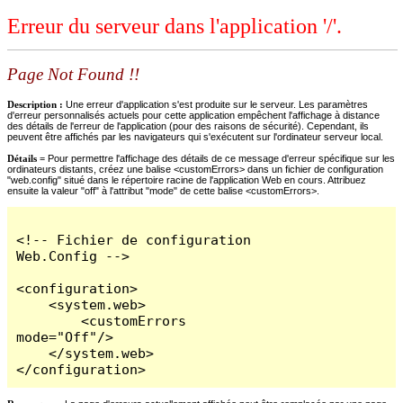
Erreur du serveur dans l'application '/'.
Page Not Found !!
Description :
Une erreur d'application s'est produite sur le serveur. Les paramètres
d'erreur personnalisés actuels pour cette application empêchent l'affichage à distance
des détails de l'erreur de l'application (pour des raisons de sécurité). Cependant, ils
peuvent être affichés par les navigateurs qui s'exécutent sur l'ordinateur serveur local.
Détails =
Pour permettre l'affichage des détails de ce message d'erreur spécifique sur les
ordinateurs distants, créez une balise <customErrors> dans un fichier de configuration
"web.config" situé dans le répertoire racine de l'application Web en cours. Attribuez
ensuite la valeur "off" à l'attribut "mode" de cette balise <customErrors>.
<!-- Fichier de configuration 
Web.Config -->

<configuration>

    <system.web>

        <customErrors 
mode="Off"/>

    </system.web>

</configuration>