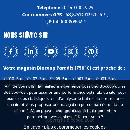
Téléphone :
01 40 00 25 95
Coordonnées GPS :
48,8751301227014 ° ,
2,35166060859832 °
Nous suivre sur
Votre magasin Biocoop Paradis (75010) est proche de :
75010 Paris, 75002 Paris, 75009 Paris, 75003 Paris, 75001 Paris,
75018 Paris, 75004 Paris, 75011 Paris, 75019 Paris, 75017 Paris,
Afin de vous offrir la meilleure expérience possible, Biocoop utilise
75020 Paris
des cookies : pour assurer une performance optimale du site, pour
récolter des statistiques afin d'analyser le trafic et la performance
du site et vous proposer une navigation personnalisée en toute
sécurité. Vous pouvez changer d'avis à tout moment en
Biocoop.fr
Le réseau Biocoop
paramétrant vos cookies. OK pour vous ?
Copyright Biocoop 2026
En savoir plus et paramétrer les cookies