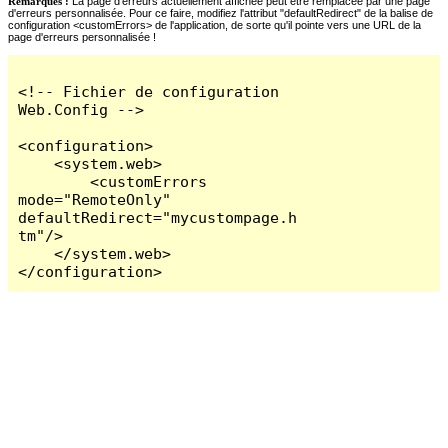
Remarques :
La page d'erreurs actuellement affichée peut être remplacée par une page
d'erreurs personnalisée. Pour ce faire, modifiez l'attribut "defaultRedirect" de la balise de
configuration <customErrors> de l'application, de sorte qu'il pointe vers une URL de la
page d'erreurs personnalisée !
<!-- Fichier de configuration 
Web.Config -->

<configuration>

    <system.web>

        <customErrors 
mode="RemoteOnly" 
defaultRedirect="mycustompage.h
tm"/>

    </system.web>

</configuration>