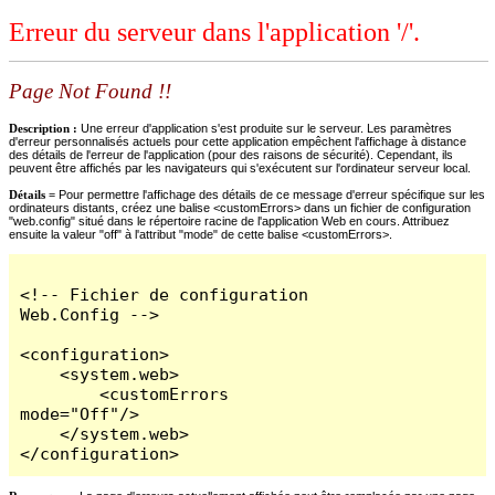
Erreur du serveur dans l'application '/'.
Page Not Found !!
Description :
Une erreur d'application s'est produite sur le serveur. Les paramètres
d'erreur personnalisés actuels pour cette application empêchent l'affichage à distance
des détails de l'erreur de l'application (pour des raisons de sécurité). Cependant, ils
peuvent être affichés par les navigateurs qui s'exécutent sur l'ordinateur serveur local.
Détails =
Pour permettre l'affichage des détails de ce message d'erreur spécifique sur les
ordinateurs distants, créez une balise <customErrors> dans un fichier de configuration
"web.config" situé dans le répertoire racine de l'application Web en cours. Attribuez
ensuite la valeur "off" à l'attribut "mode" de cette balise <customErrors>.
<!-- Fichier de configuration 
Web.Config -->

<configuration>

    <system.web>

        <customErrors 
mode="Off"/>

    </system.web>

</configuration>