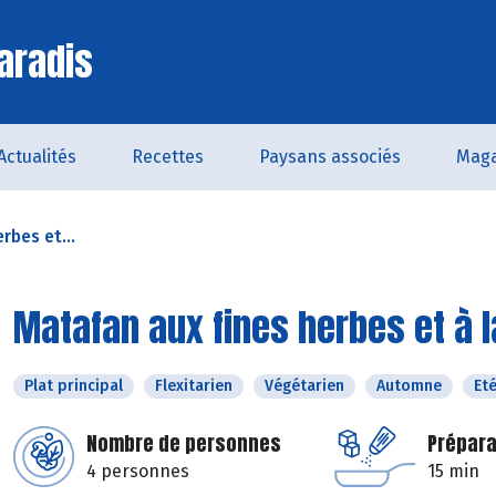
aradis
Actualités
Recettes
Paysans associés
Maga
rbes et...
Matafan aux fines herbes et à
Plat principal
Flexitarien
Végétarien
Automne
Et
Nombre de personnes
Prépara
4 personnes
15 min