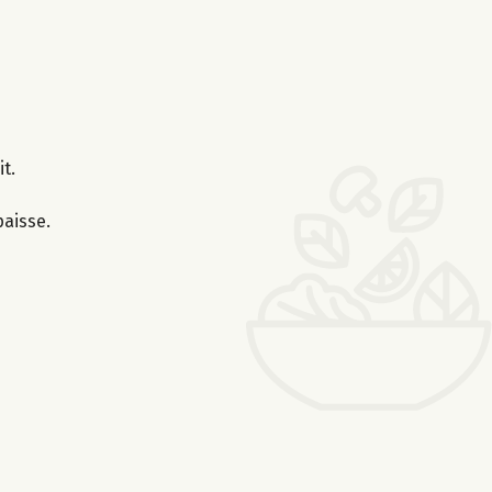
t.
paisse.