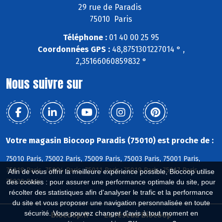
29 rue de Paradis
75010 Paris
Téléphone :
01 40 00 25 95
Coordonnées GPS :
48,8751301227014 ° ,
2,35166060859832 °
Nous suivre sur
Votre magasin Biocoop Paradis (75010) est proche de :
75010 Paris, 75002 Paris, 75009 Paris, 75003 Paris, 75001 Paris,
75018 Paris, 75004 Paris, 75011 Paris, 75019 Paris, 75017 Paris,
Afin de vous offrir la meilleure expérience possible, Biocoop utilise
75020 Paris
des cookies : pour assurer une performance optimale du site, pour
récolter des statistiques afin d'analyser le trafic et la performance
du site et vous proposer une navigation personnalisée en toute
sécurité. Vous pouvez changer d'avis à tout moment en
Biocoop.fr
Le réseau Biocoop