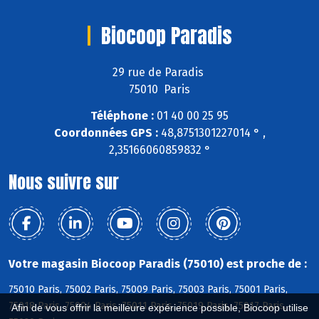
Biocoop Paradis
29 rue de Paradis
75010 Paris
Téléphone :
01 40 00 25 95
Coordonnées GPS :
48,8751301227014 ° ,
2,35166060859832 °
Nous suivre sur
Votre magasin Biocoop Paradis (75010) est proche de :
75010 Paris, 75002 Paris, 75009 Paris, 75003 Paris, 75001 Paris,
75018 Paris, 75004 Paris, 75011 Paris, 75019 Paris, 75017 Paris,
Afin de vous offrir la meilleure expérience possible, Biocoop utilise