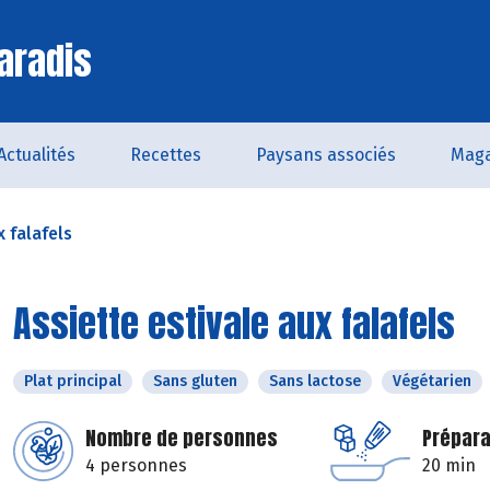
aradis
Actualités
Recettes
Paysans associés
Maga
x falafels
Assiette estivale aux falafels
Plat principal
Sans gluten
Sans lactose
Végétarien
Nombre de personnes
Prépara
4 personnes
20 min