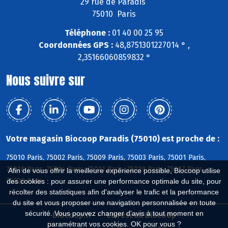
29 rue de Paradis
75010 Paris
Téléphone :
01 40 00 25 95
Coordonnées GPS :
48,8751301227014 ° ,
2,35166060859832 °
Nous suivre sur
Votre magasin Biocoop Paradis (75010) est proche de :
75010 Paris, 75002 Paris, 75009 Paris, 75003 Paris, 75001 Paris,
75018 Paris, 75004 Paris, 75011 Paris, 75019 Paris, 75017 Paris,
Afin de vous offrir la meilleure expérience possible, Biocoop utilise
75020 Paris
des cookies : pour assurer une performance optimale du site, pour
récolter des statistiques afin d'analyser le trafic et la performance
du site et vous proposer une navigation personnalisée en toute
sécurité. Vous pouvez changer d'avis à tout moment en
Biocoop.fr
Le réseau Biocoop
paramétrant vos cookies. OK pour vous ?