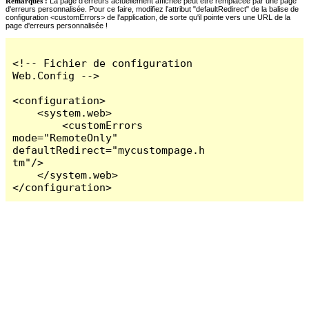
Remarques :
La page d'erreurs actuellement affichée peut être remplacée par une page
d'erreurs personnalisée. Pour ce faire, modifiez l'attribut "defaultRedirect" de la balise de
configuration <customErrors> de l'application, de sorte qu'il pointe vers une URL de la
page d'erreurs personnalisée !
<!-- Fichier de configuration 
Web.Config -->

<configuration>

    <system.web>

        <customErrors 
mode="RemoteOnly" 
defaultRedirect="mycustompage.h
tm"/>

    </system.web>

</configuration>