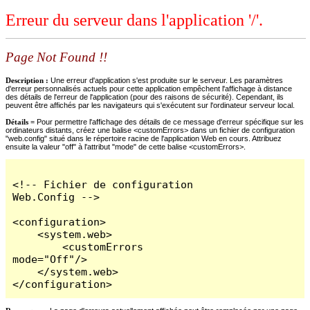
Erreur du serveur dans l'application '/'.
Page Not Found !!
Description :
Une erreur d'application s'est produite sur le serveur. Les paramètres
d'erreur personnalisés actuels pour cette application empêchent l'affichage à distance
des détails de l'erreur de l'application (pour des raisons de sécurité). Cependant, ils
peuvent être affichés par les navigateurs qui s'exécutent sur l'ordinateur serveur local.
Détails =
Pour permettre l'affichage des détails de ce message d'erreur spécifique sur les
ordinateurs distants, créez une balise <customErrors> dans un fichier de configuration
"web.config" situé dans le répertoire racine de l'application Web en cours. Attribuez
ensuite la valeur "off" à l'attribut "mode" de cette balise <customErrors>.
<!-- Fichier de configuration 
Web.Config -->

<configuration>

    <system.web>

        <customErrors 
mode="Off"/>

    </system.web>

</configuration>