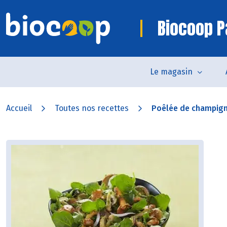
Biocoop P
Le magasin
Accueil
Toutes nos recettes
Poêlée de champign