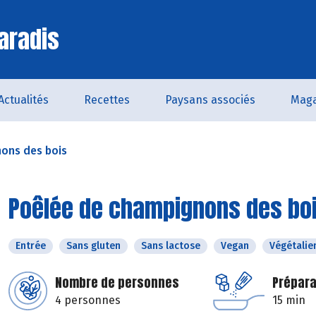
aradis
Actualités
Recettes
Paysans associés
Maga
ons des bois
Poêlée de champignons des bo
Entrée
Sans gluten
Sans lactose
Vegan
Végétalie
Nombre de personnes
Prépara
4 personnes
15 min